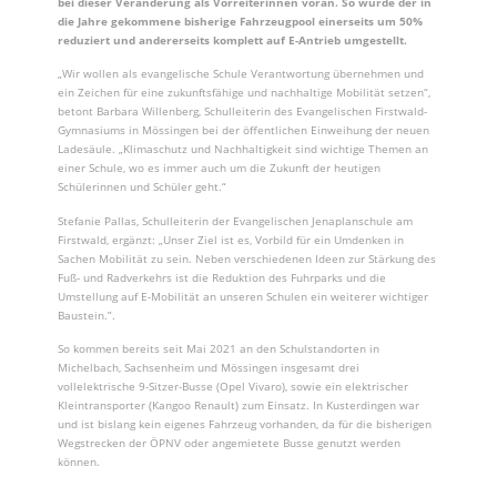
bei dieser Veränderung als Vorreiterinnen voran. So wurde der in
die Jahre gekommene bisherige Fahrzeugpool einerseits um 50%
reduziert und andererseits komplett auf E-Antrieb umgestellt.
„Wir wollen als evangelische Schule Verantwortung übernehmen und
ein Zeichen für eine zukunftsfähige und nachhaltige Mobilität setzen“,
betont Barbara Willenberg, Schulleiterin des Evangelischen Firstwald-
Gymnasiums in Mössingen bei der öffentlichen Einweihung der neuen
Ladesäule. „Klimaschutz und Nachhaltigkeit sind wichtige Themen an
einer Schule, wo es immer auch um die Zukunft der heutigen
Schülerinnen und Schüler geht.“
Stefanie Pallas, Schulleiterin der Evangelischen Jenaplanschule am
Firstwald, ergänzt: „Unser Ziel ist es, Vorbild für ein Umdenken in
Sachen Mobilität zu sein. Neben verschiedenen Ideen zur Stärkung des
Fuß- und Radverkehrs ist die Reduktion des Fuhrparks und die
Umstellung auf E-Mobilität an unseren Schulen ein weiterer wichtiger
Baustein.”.
So kommen bereits seit Mai 2021 an den Schulstandorten in
Michelbach, Sachsenheim und Mössingen insgesamt drei
vollelektrische 9-Sitzer-Busse (Opel Vivaro), sowie ein elektrischer
Kleintransporter (Kangoo Renault) zum Einsatz. In Kusterdingen war
und ist bislang kein eigenes Fahrzeug vorhanden, da für die bisherigen
Wegstrecken der ÖPNV oder angemietete Busse genutzt werden
können.