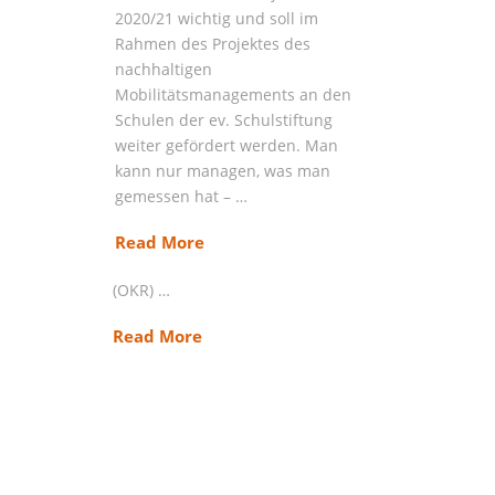
Bundesland ein Jobbike-Modell
2020/21 wichtig und soll im
für Beamte des Landes
Rahmen des Projektes des
einzuführen. Nach
nachhaltigen
Verzögerungen wird die
Mobilitätsmanagements an den
Einführung für Beamte im
Schulen der ev. Schulstiftung
Öffentlichen Dienst aktuell auf
weiter gefördert werden. Man
den 20. Oktober 2020
kann nur managen, was man
terminiert. Im Sinne der
gemessen hat – …
Gleichbehandlung der
Beschäftigten haben sich
Read More
sowohl der Oberkirchenrat
(OKR) …
Read More