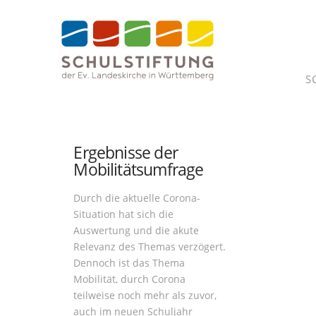
S
Radleasing und Job-
Ergebnisse der
Tickets, aktueller
Mobilitätsumfrage
Stand September
2020
Durch die aktuelle Corona-
Situation hat sich die
Aktueller Stand zum Radleasing
Auswertung und die akute
Das Leasing eines Jobrads ist
Relevanz des Themas verzögert.
aktuell in vielen Kollegien
Dennoch ist das Thema
Thema. Hintergrund ist der
Mobilität, durch Corona
Beschluss des Landes Baden-
teilweise noch mehr als zuvor,
Württemberg, als erstes
auch im neuen Schuljahr