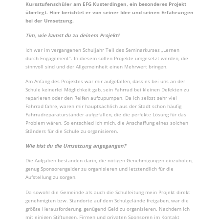
Kursstufenschüler am EFG Kusterdingen, ein besonderes Projekt
überlegt. Hier berichtet er von seiner Idee und seinen Erfahrungen
bei der Umsetzung.
Tim, wie kamst du zu deinem Projekt?
Ich war im vergangenen Schuljahr Teil des Seminarkurses „Lernen
durch Engagement“. In diesem sollen Projekte umgesetzt werden, die
sinnvoll sind und der Allgemeinheit einen Mehrwert bringen.
Am Anfang des Projektes war mir aufgefallen, dass es bei uns an der
Schule keinerlei Möglichkeit gab, sein Fahrrad bei kleinen Defekten zu
reparieren oder den Reifen aufzupumpen. Da ich selbst sehr viel
Fahrrad fahre, waren mir hauptsächlich aus der Stadt schon häufig
Fahrradreparaturständer aufgefallen, die die perfekte Lösung für das
Problem wären. So entschied ich mich, die Anschaffung eines solchen
Ständers für die Schule zu organisieren.
Wie bist du die Umsetzung angegangen?
Die Aufgaben bestanden darin, die nötigen Genehmigungen einzuholen,
genug Sponsorengelder zu organisieren und letztendlich für die
Aufstellung zu sorgen.
Da sowohl die Gemeinde als auch die Schulleitung mein Projekt direkt
genehmigten bzw. Standorte auf dem Schulgelände freigaben, war die
größte Herausforderung, genügend Geld zu organisieren. Nachdem ich
mit einigen Stiftungen, Firmen und privaten Sponsoren im Kontakt