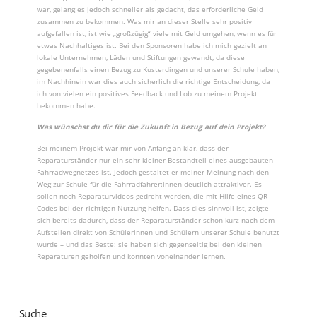
war, gelang es jedoch schneller als gedacht, das erforderliche Geld
zusammen zu bekommen. Was mir an dieser Stelle sehr positiv
aufgefallen ist, ist wie „großzügig“ viele mit Geld umgehen, wenn es für
etwas Nachhaltiges ist. Bei den Sponsoren habe ich mich gezielt an
lokale Unternehmen, Läden und Stiftungen gewandt, da diese
gegebenenfalls einen Bezug zu Kusterdingen und unserer Schule haben,
im Nachhinein war dies auch sicherlich die richtige Entscheidung, da
ich von vielen ein positives Feedback und Lob zu meinem Projekt
bekommen habe.
Was wünschst du dir für die Zukunft in Bezug auf dein Projekt?
Bei meinem Projekt war mir von Anfang an klar, dass der
Reparaturständer nur ein sehr kleiner Bestandteil eines ausgebauten
Fahrradwegnetzes ist. Jedoch gestaltet er meiner Meinung nach den
Weg zur Schule für die Fahrradfahrer:innen deutlich attraktiver. Es
sollen noch Reparaturvideos gedreht werden, die mit Hilfe eines QR-
Codes bei der richtigen Nutzung helfen. Dass dies sinnvoll ist, zeigte
sich bereits dadurch, dass der Reparaturständer schon kurz nach dem
Aufstellen direkt von Schülerinnen und Schülern unserer Schule benutzt
wurde – und das Beste: sie haben sich gegenseitig bei den kleinen
Reparaturen geholfen und konnten voneinander lernen.
Suche